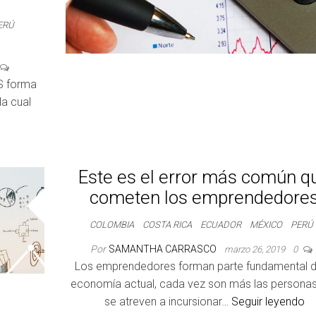
ERÚ
ES forma
la cual
Este es el error más común q
cometen los emprendedore
COLOMBIA
COSTA RICA
ECUADOR
MÉXICO
PERÚ
Por
SAMANTHA CARRASCO
marzo 26, 2019
0
Los emprendedores forman parte fundamental d
economía actual, cada vez son más las persona
se atreven a incursionar…
Seguir leyendo