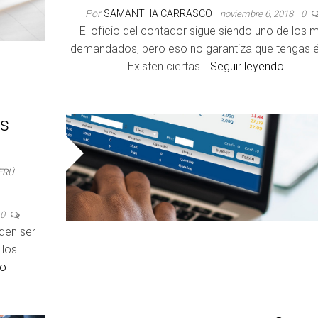
Por
SAMANTHA CARRASCO
noviembre 6, 2018
0
El oficio del contador sigue siendo uno de los 
demandados, pero eso no garantiza que tengas é
Existen ciertas…
Seguir leyendo
es
ERÚ
0
den ser
 los
do