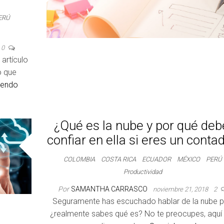
ERÚ
0
artículo
o que
yendo
¿Qué es la nube y por qué deb
confiar en ella si eres un conta
COLOMBIA
COSTA RICA
ECUADOR
MÉXICO
PERÚ
Productividad
Por
SAMANTHA CARRASCO
noviembre 21, 2018
2
Seguramente has escuchado hablar de la nube p
¿realmente sabes qué es? No te preocupes, aquí 