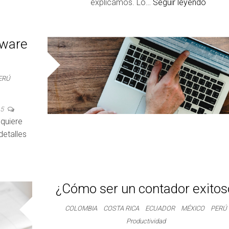
explicamos. Lo…
Seguir leyendo
tware
ERÚ
5
equiere
detalles
¿Cómo ser un contador exitos
COLOMBIA
COSTA RICA
ECUADOR
MÉXICO
PERÚ
Productividad