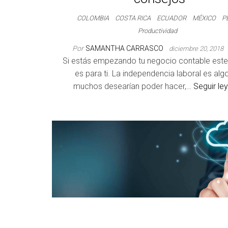
COLOMBIA
COSTA RICA
ECUADOR
MÉXICO
P
Productividad
Por
SAMANTHA CARRASCO
diciembre 20, 2018
Si estás empezando tu negocio contable este 
es para ti. La independencia laboral es alg
muchos desearían poder hacer,…
Seguir le