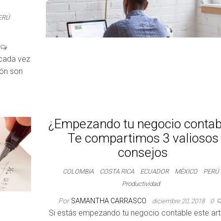
ERÚ
 cada vez
ión son
¿Empezando tu negocio contab
Te compartimos 3 valiosos
consejos
COLOMBIA
COSTA RICA
ECUADOR
MÉXICO
PERÚ
Productividad
Por
SAMANTHA CARRASCO
diciembre 20, 2018
0
Si estás empezando tu negocio contable este art