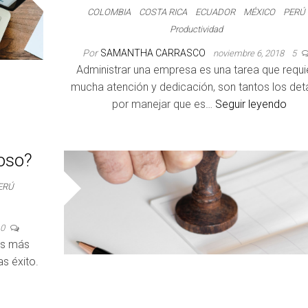
COLOMBIA
COSTA RICA
ECUADOR
MÉXICO
PERÚ
Productividad
Por
SAMANTHA CARRASCO
noviembre 6, 2018
5
Administrar una empresa es una tarea que requi
mucha atención y dedicación, son tantos los deta
por manejar que es…
Seguir leyendo
oso?
ERÚ
0
los más
s éxito.