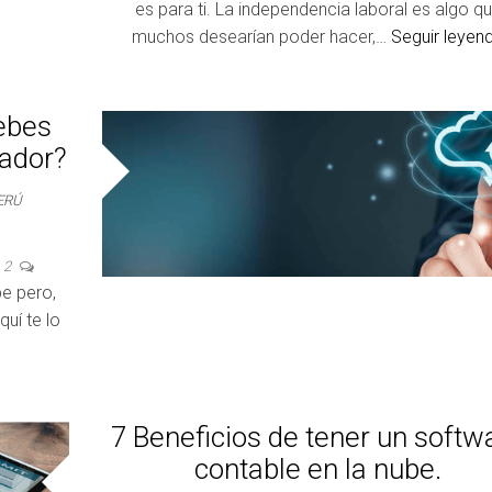
es para ti. La independencia laboral es algo q
muchos desearían poder hacer,…
Seguir leyen
debes
tador?
ERÚ
2
e pero,
uí te lo
7 Beneficios de tener un softw
contable en la nube.